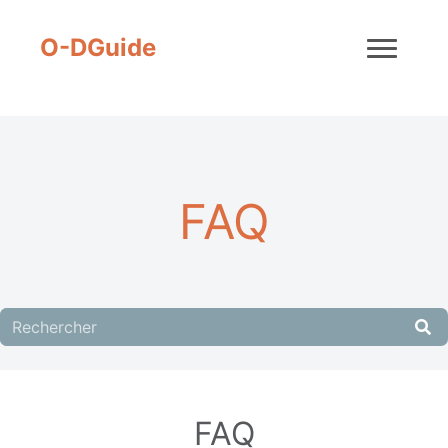
O-DGuide
FAQ
Champ
de
recherche
FAQ