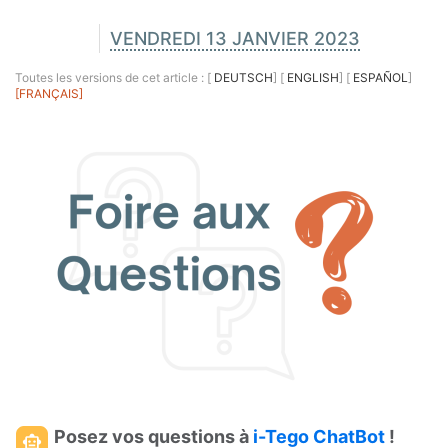
VENDREDI 13 JANVIER 2023
Toutes les versions de cet article :
[
DEUTSCH
]
[
ENGLISH
]
[
ESPAÑOL
]
[FRANÇAIS]
Posez vos questions à
i-Tego ChatBot
!